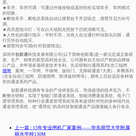
度。
★常开、常闭可调：可通过外接按钮或遥控轻松实现常开、常闭模式
的切换。
★断电常开，断电后系统自动让摆臂处于开启状态，摆臂开启方向可
调。
★高亮度指示灯：可在白天或阳光照射下仍然清晰可见。
★人性化的通行指示：平时不亮，当有人合法通行时绿箭头闪烁，通
行完毕自动熄灭。
★摆臂同步可调(针对双摆情况)。
深圳市
创新通
科技发展有限公司(以下简称创新通)是一家法定成立集研
发、生产、销售的新型高科技企业。公司拥有自主知识产权的品牌核
心产品，并申请多项研发技术专利。先后研制出通用系列(含三辊闸、
摆闸
、翼闸、一字闸、平移闸、旋转门、无障碍通道7大类)，奔腾系列
(含全自动三辊闸、防撞摆闸、防潜旋转闸等)，拥有上百款适应各种场
所的通道系列产品。
创新通科技拥有专业的产业研发队伍，凭借超强的技术实力，不
断整合研制，实现了智能门禁通道系统、智能消费通道系统、电子门
票管理系统、特种行业通道管理系统等具有超强针对性的多种现代化
通道管理系统，使“通用化”的高科技智能通道产品慢慢融入各行各业。
上一篇
: 15年专业闸机厂家案例——华东师范大学附属
丽水学校130M