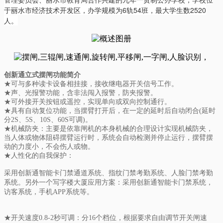
于丽水市经济技术开发区，办学规模为6轨54班，最大学生数2520
人。
创新通立式摆闸功能简介
★可与多种读卡设备相挂接，接收继电器开关信号工作。
★声、光报警功能，含非法闯入报警，防夹报警。
★可外接开关按钮或遥控，实现单向或双向控制通行。
★具有自动复位功能，当摆臂打开后，在一定的延时后自动闭合(延时
分2S、5S、10S、60S可调)。
★机械防夹：主要是依靠闸机的本身机械的合理设计实现机械防夹，
当人体或物体阻碍摆臂运行时，系统会自动检测并停止运行，摆臂摆
动的力度小，不会伤人或物。
★人性化的自我保护：
采用创新通智能卡门禁通道系统、指纹门禁考勤系统、人脸门禁考勤
系统。另外一个写字楼大厦应用方案：采用创新通智能卡门禁系统，
访客系统，手机APP系统等。
★开关速度0.8-2秒可调：分16个档位，根据要求自由调节开关闸速