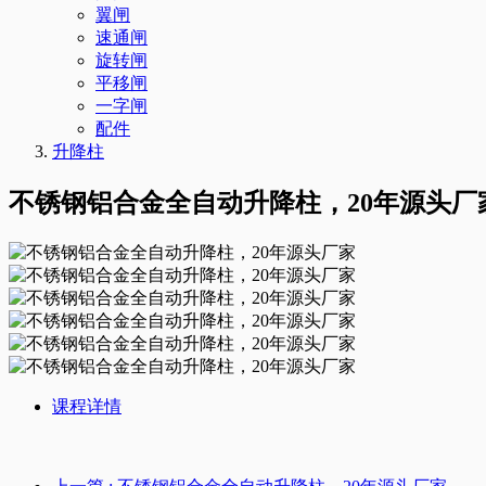
翼闸
速通闸
旋转闸
平移闸
一字闸
配件
升降柱
不锈钢铝合金全自动升降柱，20年源头厂
课程详情