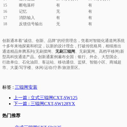
15
断电落杆
有
有
16
记忆
无
有
17
消防输入
有
有
18
反馈信号输出
无
有
创新通本着“诚信、创新、品牌”的经营理念，凭着对智能化通道闸系统
十多年来地探索和积淀，以新的设计理念，打破传统格局，相续推出
通道精品奔腾系列(无刷摆闸、
无刷三辊闸
、无刷翼闸、高档平移闸)新
型高科技通道产品。创新通案例遍布全国：银行、外企、大型国企、
行政单位、石化油田、客运站、移动通信、监狱、智能小区、商城超
市、大厦/写字楼、休闲/运动/疗养/旅游景区。
标签 :
三辊闸安装
上一篇
: 立式三辊闸CXT-SW125
下一篇
: 三辊闸CXT-SW128YX
热门推荐