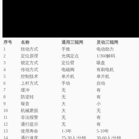
序号
名称
通用三辊闸
灵动三辊闸
1
转动方式
手推
电动助力
2
定位原理
光偶定点
1/360解码
3
锁定方式
定位臂
吸盘
4
传动方式
电磁阀
有刷电机
5
控制技术
单片机
单片机
6
上杆方式
手动
自动
7
缓冲
无
有
8
防逆转
无
有
9
噪音
大
小
10
机械磨损
大
无
11
非法报警
无
有
12
通行提示
无
有
13
使用寿命
1-3年
5-10年
14
通行速度
25-30人/分钟
30-60人/分钟