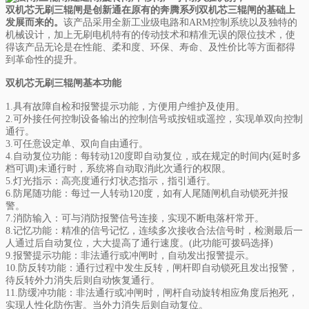
双机芯无刷三辊闸是创新通在原有的奔腾系列双机芯三辊闸的基础上
发展而来的。
该产品采用全新工业级电路和ARM控制系统以及独特的
机械设计，加上无刷电机特有的传动技术和精准无误的限位技术，使
得该产品无论是在性能、柔和度、环保、寿命、及性价比等方面都得
到革命性的提升。
双机芯无刷三辊闸基本功能
1.具有故障自检和报警提示功能，方便用户维护及使用。
2.可外接任何控制设备输出的控制信号或按钮或遥控，实现单双向控制
通行。
3.可任意设定单、双向自由通行。
4.自动复位功能：每转动120度即自动复位，或在规定的时间内(延时多
档可调)未通行时，系统将自动取消此次通行的权限。
5.灯光指示：高亮度通行灯状态指示，指引通行。
6.防尾随功能：每过一人转动120度，如有人尾随闸机自动锁死并报
警。
7.消防输入：可与消防报警信号连接，实现不断电落杆常开。
8.记忆功能：精准的信号记忆，连续多次接收合法信号时，检测最后一
人通过后自动复位，大大提高了通行速度。(此功能可拨码选择)
9.报警提示功能：非法通行或冲闸时，自动发出报警提示。
10.防反转功能：通行过程中发生反转，闸杆即自动锁死且发出报警，
待反转外力消失后则自动恢复通行。
11.防缓冲功能：非法通行或冲闸时，闸杆自动旋转相应角度后抱死，
实现人性化防伤害。当外力消失后则自动复位。