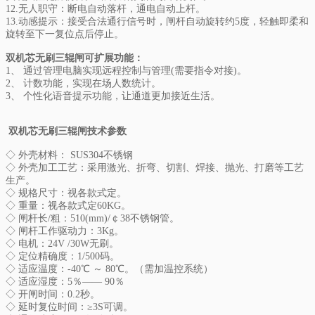
12.无人职守：断电自动落杆，通电自动上杆。
13.动感提示：接受合法通行信号时，闸杆自动旋转约5度，轻触即柔和
旋转至下一复位点后停止。
双机芯无刷三辊闸可扩展功能：
1、 通过管理电脑实现远程控制与管理(需要指令对接)。
2、 计数功能，实现在场人数统计。
3、 个性化语音提示功能，让通道更加接近生活。
双机芯无刷三辊闸
技术参数
◇ 外壳材料： SUS304不锈钢
◇ 外壳加工工艺：采用激光、折弯、切割、焊接、抛光、打磨等工艺
生产。
◇ 规格尺寸：视各款式定。
◇ 重量：视各款式定60KG。
◇ 闸杆长/粗：510(mm)/￠38不锈钢管。
◇ 闸杆工作驱动力：3Kg。
◇ 电机：24V /30W无刷。
◇ 定位精确度：1/500码。
◇ 适应温度：-40℃ ～ 80℃。（需加温控系统）
◇ 适应湿度：5％—— 90％
◇ 开闸时间：0.2秒。
◇ 延时复位时间：≥3S可调。