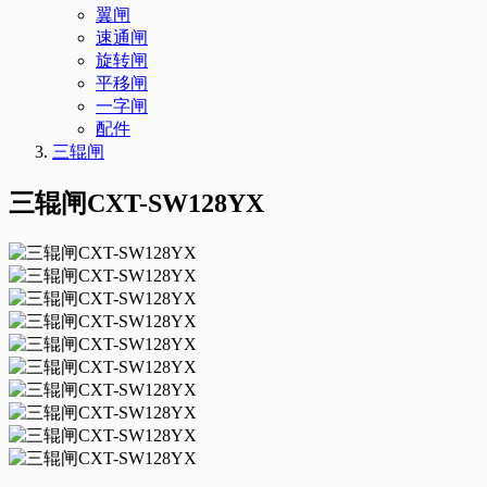
翼闸
速通闸
旋转闸
平移闸
一字闸
配件
三辊闸
三辊闸CXT-SW128YX