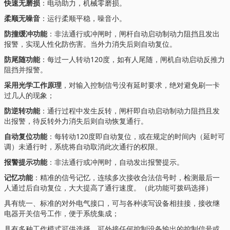
快速无磨损
：电动助力，机械零磨损。
柔顺无噪音
：运行柔顺平稳，噪音小。
防撞缓冲功能
：非法通行或冲闸时，闸杆自动启动制动力阻挡且发出
报警，实现人性化防伤害。当外力消失后则自动复位。
防尾随功能
：每过一人转动120度，如有人尾随，闸机自动启动反推力
阻挡并报警。
采用光学工作原理
，对输入控制信号没有延时要求，绝对避免刷一卡
过几人的现象；
防逆转功能
：通行过程中发生反转，闸杆即自动启动制动力阻挡且发
出报警，待反转外力消失后则自动恢复通行。
自动复位功能
：每转动120度即自动复位，或在规定的时间内（延时可
调）未通行时，系统将自动取消此次通行的权限。
报警提示功能
：非法通行或冲闸时，自动发出报警提示。
记忆功能
：精准的信号记忆，连续多次接收合法信号时，检测最后一
人通过后自动复位，大大提高了通行速度。（此功能可拨码选择）
具有统一、标准的对外电气接口，可与各种读写设备相挂接，接收继
电器开关信号工作，便于系统集成；
具有多种工作模式可供选择，可外接任何控制设备输出的控制信号或