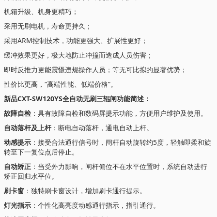
机箱升级、机身更精巧；
采用无刷电机，寿命更持久；
采用ARM控制技术，功能更强大、扩展性更好；
缓冲效果更好，极大地防止冲撞而造成人员伤害；
即时反推力更能震慑违规操作人员；等无可比拟的显著优势；
性价比更高，“高端性能、低端价格”。
新品CXT-SW120YS全自动
无刷三辊闸
功能简述：
故障自检
：具有故障自检和数码屏提示功能，方便用户维护及使用。
自动落杆及上杆
：断电自动落杆，通电自动上杆。
动感提示
：接受合法通行信号时，闸杆自动旋转约5度，轻触即柔和旋
转至下一复位点后停止。
自动矫正
：当受外力影响，闸杆偏位不在水平位置时，系统自动进行
矫正回归水平位。
刷卡窗
：独特刷卡窗设计，增加刷卡通行提示。
灯光指示
：个性化高亮度动感通行指示，指引通行。