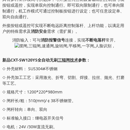
按钮或遥控，实现单双向控制通行。即可双向限制通行，也可单向限
制通行，机工作模式可通过控制板按钮进行设定；也可任意设定单、
双向自由通行。
外接按钮或遥控可实现不断电远距离控制落杆、上杆功能，以满足用
户的特殊需求及
消防安全
需求（需扩展）。
消防输入：可与
消防报警信号
连接，实现
不断电落杆
常开。
新品CXT-SW120YS全自动无刷
三辊闸技术
参数：
◇ 外壳材料： SUS304#不锈钢
◇ 外壳加工工艺：采用激光、折弯、切割、焊接、拉丝、抛光、打磨
等工艺。
◇ 规格尺寸：1200*220*980mm
◇ 闸杆长/粗：510(mm)/￠38不锈钢管。
◇ 闸杆转向：单向、双向
◇ 标准输入接口：继电器开关信号
◇ 电机：24V /30W直流无刷。