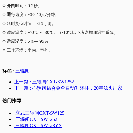
◇
开闸
时间：0.2秒。
◇
通行
速度：≥30-40人/分钟。
◇ 延时复位时间：≥3S可调。
◇ 适应温度：-40℃ ～ 80℃。（-10℃以下考虑增加温控系统）
◇ 适应湿度：5％— 95％
◇ 工作环境：室内、室外。
标签 :
三辊闸
上一篇
: 三辊闸CXT-SW1252
下一篇
: 不锈钢铝合金全自动升降柱，20年源头厂家
热门推荐
立式三辊闸CXT-SW125
三辊闸CXT-SW1252
三辊闸CXT-SW128YX