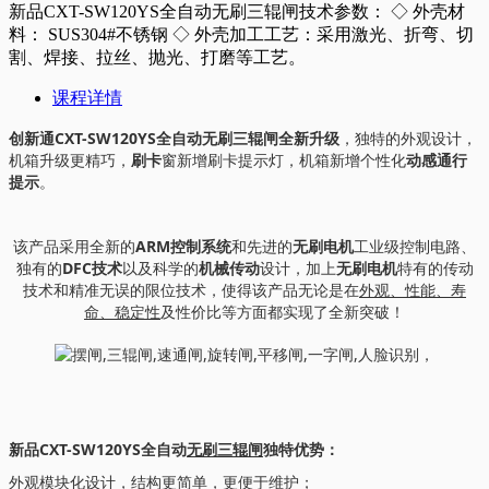
新品CXT-SW120YS全自动无刷三辊闸技术参数： ◇ 外壳材
料： SUS304#不锈钢 ◇ 外壳加工工艺：采用激光、折弯、切
割、焊接、拉丝、抛光、打磨等工艺。
课程详情
创新通CXT-SW120YS全自动
无刷三辊闸
全新升级
，独特的外观设计，
机箱升级更精巧，
刷卡
窗新增刷卡提示灯，机箱新增个性化
动感通行
提示
。
该产品采用全新的
ARM控制系统
和先进的
无刷电机
工业级控制电路、
独有的
DFC技术
以及科学的
机械传动
设计，加上
无刷电机
特有的传动
技术和精准无误的限位技术，使得该产品无论是在
外观、性能、寿
命、稳定性
及性价比等方面都实现了全新突破！
新品CXT-SW120YS全自动
无刷三辊闸
独特优势：
外观模块化设计，结构更简单，更便于维护；